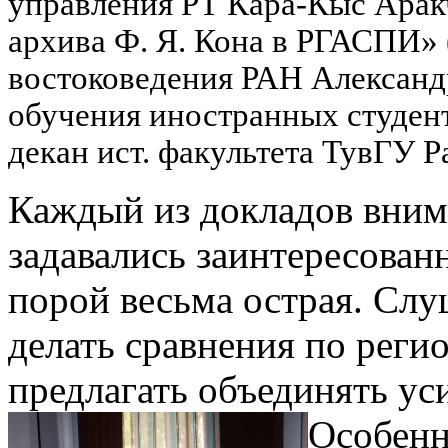
управления РТ Кара-Кыс Аракч
архива Ф. Я. Кона в РГАСПИ» (к
востоковедения РАН Александ
обучения иностранных студентов
декан ист. факультета ТувГУ Р
Каждый из докладов вним
задавались заинтересован
порой весьма острая. Сл
делать сравнения по реги
предлагать объединять ус
Особенн