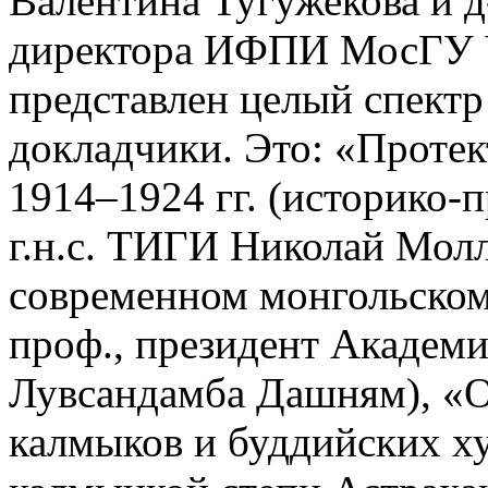
Валентина Тугужекова и д-
директора ИФПИ МосГУ 
представлен целый спектр
докладчики. Это: «Протек
1914–1924 гг. (историко-пр
г.н.с. ТИГИ Николай Молл
современном монгольском
проф., президент Академ
Лувсандамба Дашням), «О
калмыков и буддийских х