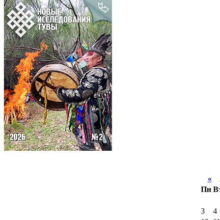
«
А
Пн
В
3
4