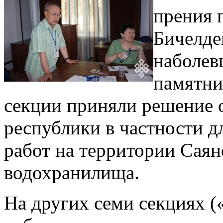
прения 
Бичелде
наболев
памятни
секции приняли решение о
республики в частности д
работ на территории Сая
водохранилища.
На других семи секциях (