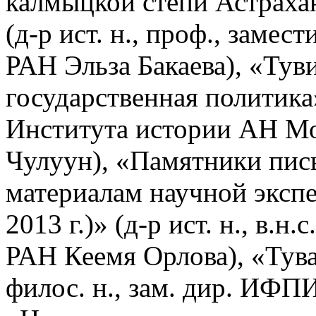
калмыцкой степи Астрахан
(д-р ист. н., проф., заме
РАН Эльза Бакаева), «Ту
государственная политика»
Института истории АН М
Чулуун), «Памятники пись
материалам научной эксп
2013 г.)» (д-р ист. н., в.н
РАН Кеемя Орлова), «Тува 
филос. н., зам. дир. ИФ