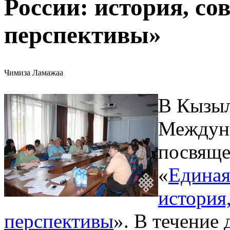
России: история, со
перспективы»
Чимиза Ламажаа
В Кызыл
Междуна
посвяще
«
Единая
история
перспективы
». В течение