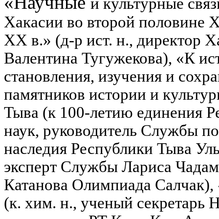
«Научные
и культурные связ
Хакасии во второй половине 
ХХ в.» (д-р ист. н., директо
Валентина Тугужекова), «К ис
становления, изучения и сохр
памятников истории и культу
Тыва (к 100-летию единения Р
наук, руководитель Службы по
наследия Республики Тыва Улья
эксперт Службы Лариса Чадамб
Катанова Олимпиада Салчак),
(к. хим. н., ученый секретар