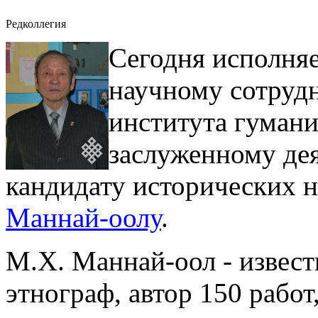
Редколлегия
Сегодня исполняе
научному сотруд
института гуман
заслуженному де
кандидату исторических 
Маннай-оолу
.
М.Х. Маннай-оол - извест
этнограф, автор 150 работ