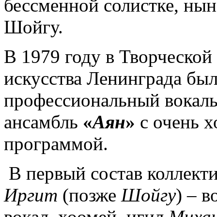
бессменной солистке, нын
Шойгу.
В 1979 году в Творческой
искусства Ленинграда бы
профессиональный вокал
ансамбль
«
Аян
»
с очень 
программой.
В первый состав коллект
Иргит
(позже
Шойгу
) – в
вокал, хоомей, игил,
Миха