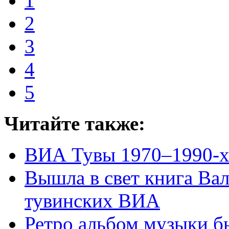
1
2
3
4
5
Читайте также:
ВИА Тувы 1970–1990-х
Вышла в свет книга Ва
тувинских ВИА
Ретро альбом музыки б