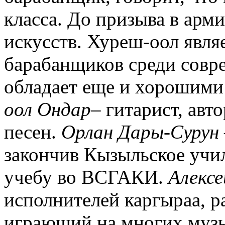
класса. До призыва в арм
искусств. Хуреш-оол явля
барабанщиков среди совр
обладает еще и хорошим
оол Ондар
– гитарист, авт
песен.
Орлан Дары-Сурун
закончив Кызыльское учи
учебу во ВСГАКИ.
Алексе
исполнителей каргыраа, р
играющий на многих муз