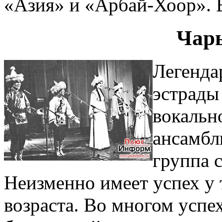
«Азия» и «Арбай-Хоор». 
Чар
Легенда
эстрады
вокальн
ансамб
группа 
Неизменно имеет успех у 
возраста. Во многом успе