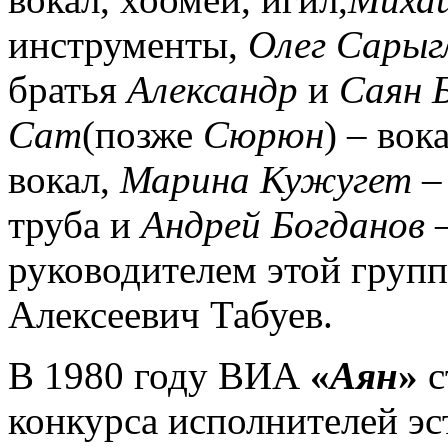
инструменты,
Олег Сарыг
братья
Александр
и
Саян 
Сат
(позже
Сюрюн
) – вок
вокал,
Марина Кужугет
–
труба и
Андрей Богданов
–
руководителем этой груп
Алексеевич Табуев.
В 1980 году ВИА
«
Аян
»
с
конкурса исполнителей эс