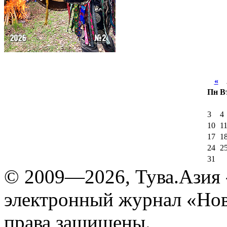
«
А
Пн
В
3
4
10
1
17
1
24
2
31
© 2009—2026, Тува.Азия -
электронный журнал «Нов
права защищены.