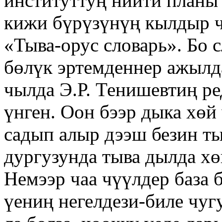
институттуң ниити планы 
кижи бүрүзүнүң кылдыр ч
«Тыва-орус словарь». Бо 
бөлүк эртемденнер ажылда
чылда Э.Р. Тенишевтиң р
үнген. Оон бээр дыка хөй 
садып алыр дээш безин ты
дургузунда тыва дылда х
Немээр чаа чүүлдер база 
үениң негелдези-биле чуг