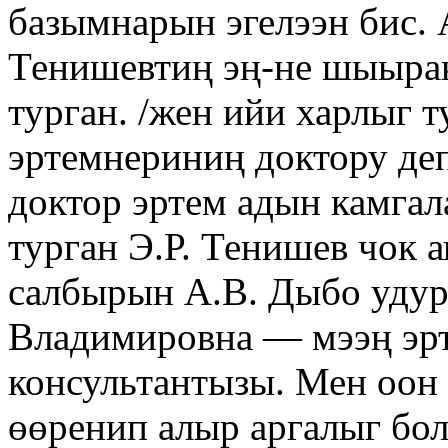
базымнарын эгелээн бис.
Тенишевтиң эң-не шыыра
турган. /жен ийи харлыг 
эртемнериниң доктору деп
доктор эртем адын камгал
турган Э.Р. Тенишев чок а
салбырын А.В. Дыбо удур
Владимировна — мээң эр
консультантызы. Мен оон 
өөренип алыр аргалыг бол