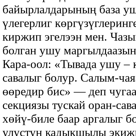
байырлалдарының база у
үлегерлиг көргүзүглерин
киржип эгелээн мен. Чазы
болган ушу маргыл­даазы
Кара-оол: «Тывада ушу – 
савалыг болур. Салым-ча
өөредир бис» — деп чуга
секциязы тускай оран-сава
хөйү-биле баар аргалыг б
улустуң кадыкшылы экиж