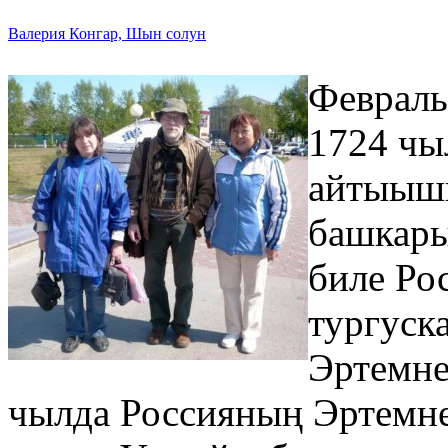
Валерия Конгар, Шын солун
Февраль
1724 чы
айтыышк
башкары
биле Ро
тургуск
Эртемне
чылда Россияның Эртемне