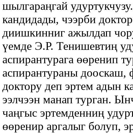
шылгараңгай удуртукчузу.
кандидады, чээрби доктор
диишкинниг ажылдап чору
үемде Э.Р. Тенишевтиң уд
аспирантурага өөренип ту
аспирантураны дооскаш, 
доктору деп эртем адын к
ээлчээн манап турган. Ын
чаңгыс эртемденниң удур
өөренир аргалыг болуп, э