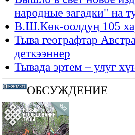
народные загадки" на т
В.Ш.Көк-оолдуң 105 ха
Тыва географтар Австр
деткээннер
Тывада эртем – улуг хү
ОБСУЖДЕНИЕ