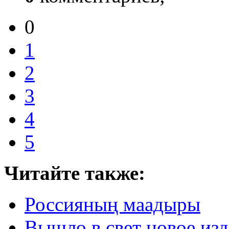
0
1
2
3
4
5
Читайте также:
Россияның маадыры
Вышло в свет новое из