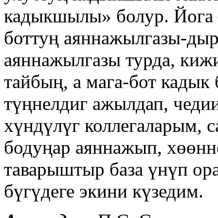
кадыкшылы» болур. Йога 
боттуң аяннажылгазы-дыр
аяннажылгазы турда, киж
тайбың, а мага-бот кадык
түңнелдиг ажылдап, чеди
хүндүлүг коллегаларым, с
бодуңар аяннажып, хөөнн
таварыштыр база үнүп ор
бүгүдеге экини күзедим.