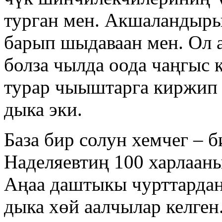
турган мен. Акшаландыр
барып шыдаваан мен. Ол 
болза чылда оода чаңгыс 
турар чыыштарга киржип 
дыка эки.
База бир солун хемчег – 
Наделяевтиң 100 харлааны
Аңаа даштыкы чурттардан
дыка хөй аалчылар келген