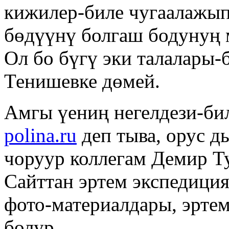
кижилер-биле чугаалажып
бөдүүнү болгаш бодунуң
Ол бо бүгү эки талалары-
Тенишевке дөмей.
Амгы үениң негелдези-би
polina.ru
деп тыва, орус д
чоруур коллегам Демир Т
Сайттан эртем экспедици
фото-материалдары, эрте
болур.