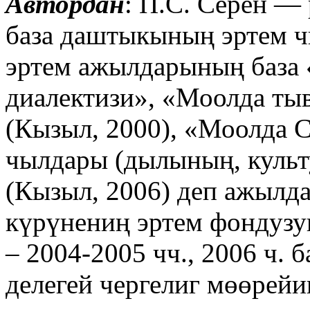
Автордан
: П.С. Серен —
база даштыкының эртем 
эртем ажылдарының база
диалектизи», «Моолда ты
(Кызыл, 2000), «Моолда 
чылдары (дылының, куль
(Кызыл, 2006) деп ажылд
күрүнениң эртем фондузу
– 2004-2005 чч., 2006 ч. 
делегей чергелиг мөөрейи