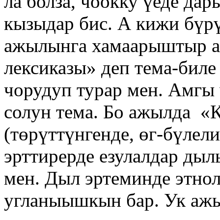
ла болза, чоокку үеде да
кызыдар бис. А кижи бүр
ажылынга хамаарыштыр ал
лексиказы» деп тема-бил
чорудуп турар мен. Амгы 
солун тема. Бо ажылда 
(төрүттүнгенде, өг-бүлели
эрттирерде езулалдар ды
мен. Дыл эртеминде этнол
угланыышкын бар. Ук аж