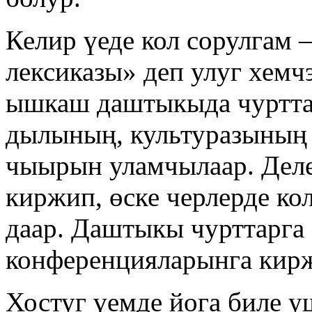
Келир үеде кол сорулгам 
лексиказы» деп улуг хем
ышкаш даштыкыда чурттап
дылының, культуразының 
чыырын уламчылаар. Деле
киржип, өске черлерде ко
даар. Даштыкы чурттарга
конференцияларынга кир
Хостуг үемде йога биле у