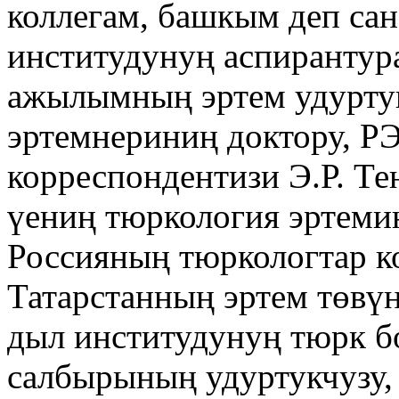
коллегам, башкым деп сан
институдунуң аспирантур
ажылымның эртем удуртук
эртемнериниң доктору, Р
корреспондентизи Э.Р. Т
үениң тюркология эртемин
Россияның тюркологтар к
Татарстанның эртем төвү
дыл институдунуң тюрк б
салбырының удуртукчузу,