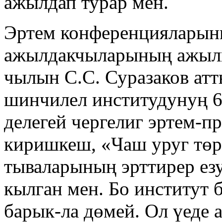
ажылдап турар мен.
Эртем конференцияларын
ажылдакчыларының ажылы
чылын С.С. Суразаков атт
шинчилел институдунуң 6
делегей чергелиг эртем-п
киришкеш, «Чаш уруг төр
тываларының эрттирер ез
кылган мен. Бо институт 
барык-ла дөмей. Ол үеде 