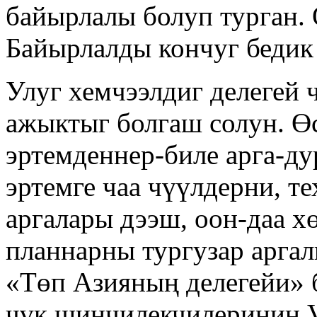
байырлалы болуп турган. 
Байырлалды кончуг бедик 
Улуг хемчээлдиг делегей
ажыктыг болгаш солун. Өс
эртемденнер-биле арга-ду
эртемге чаа чүүлдерни, 
аргалары дээш, оон-даа х
планнарны тургузар аргал
«Төп Азияның делегейи» 
чүк шинчилекчилериниң V