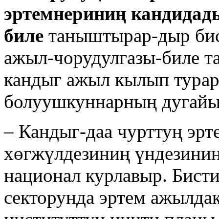
эртемнериниң кандидады
биле
таныштырар-дыр бис
ажыл-чорудулгазы-биле 
кандыг ажыл кылып турар
болуушкуннарның дугайы
– Кандыг-даа чурттуң эрт
хөгжүлдезиниң үндезинин
национал курлавыр. Бис
секторунда эртем ажылд