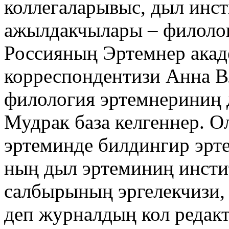
коллегаларывыс, дыл инс
ажылдакчылары – филолог
Россияның Эртемнер ака
корреспондентизи Анна 
филология эртемнериниң 
Мудрак база келгеннер. 
эртеминде билдингир эрт
ның дыл эртеминиң инсти
салбырының эргелекчизи,
деп журналдың кол редакт