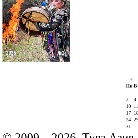
«
А
Пн
В
3
4
10
1
17
1
24
2
31
© 2009—2026, Тува.Азия -