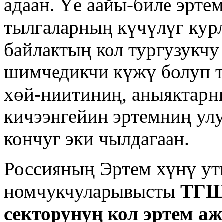
адаан. Үе аайы-биле эрте
тылгаларның күчүлүг кур
байлактың кол тургузукчу
шимчедикчи күжү болуп т
хөй-ниитиниң, аныяктар
кичээнгейин эртемниң улу
кончуг эки чылдагаан.
Россияның Эртем хүнү у
номчукчуларывысты
ТГШ
секторунуң кол эртем 