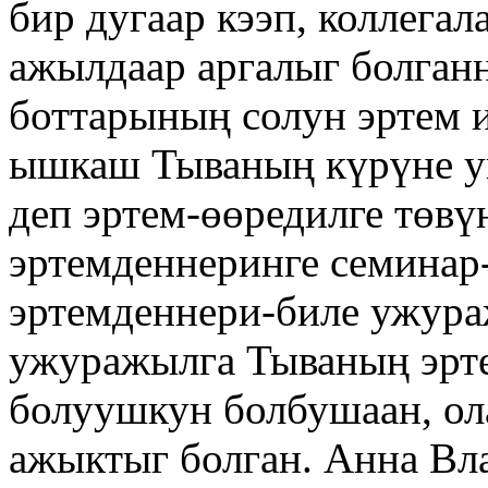
бир дугаар кээп, коллега
ажылдаар аргалыг болган
боттарының солун эртем 
ышкаш Тываның күрүне у
деп эртем-өөредилге төвү
эртемденнеринге семинар
эртемденнери-биле ужура
ужуражылга Тываның эрт
болуушкун болбушаан, ол
ажыктыг болган. Анна Вл