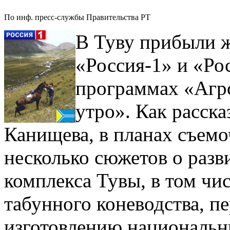
По инф. пресс-службы Правительства РТ
В Туву прибыли ж
«Россия-1» и «Ро
программах «Агр
утро».
Как расска
Канищева, в планах съем
несколько сюжетов о раз
комплекса Тувы, в том чис
табунного коневодства, п
изготовлению национальны