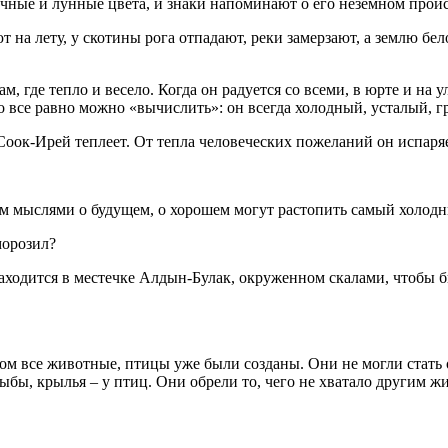
ечные и лунные цвета, и знаки напоминают о его неземном прои
т на лету, у скотины рога отпадают, реки замерзают, а землю бе
м, где тепло и весело. Когда он радуется со всеми, в юрте и на 
о все равно можно «вычислить»: он всегда холодный, усталый, г
Соок-Ирей теплеет. От тепла человеческих пожеланий он испаряет
им мыслями о будущем, о хорошем могут растопить самый холодн
морозил?
аходится в местечке Алдын-Булак, окруженном скалами, чтобы бы
ом все животные, птицы уже были созданы. Они не могли стать о
 рыбы, крылья – у птиц. Они обрели то, чего не хватало другим ж