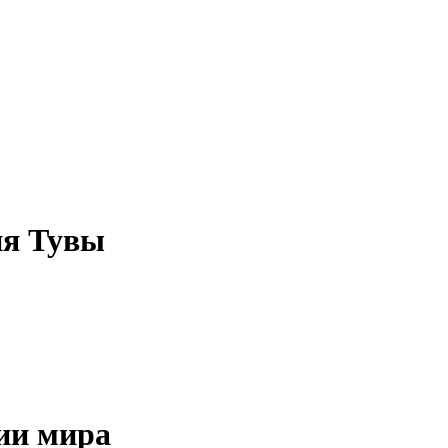
ия Тувы
нии мира