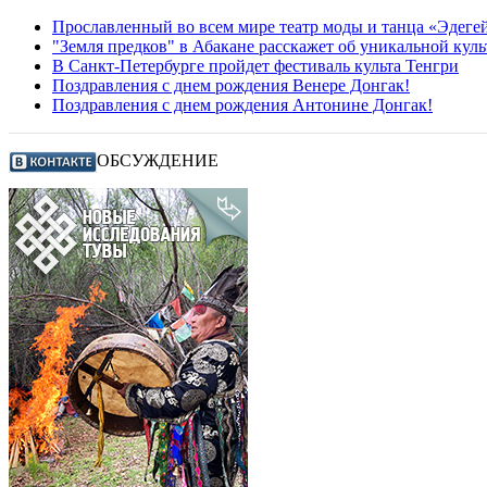
Прославленный во всем мире театр моды и танца «Эдегей
"Земля предков" в Абакане расскажет об уникальной куль
В Санкт-Петербурге пройдет фестиваль культа Тенгри
Поздравления с днем рождения Венере Донгак!
Поздравления с днем рождения Антонине Донгак!
ОБСУЖДЕНИЕ