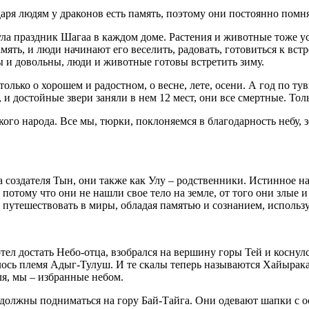
аря людям у драконов есть память, поэтому они постоянно помня
 праздник Шагаа в каждом доме. Растения и животные тоже устаю
мять, и люди начинают его веселить, радовать, готовиться к встр
ыты и довольны, люди и животные готовы встретить зиму.
олько о хорошем и радостном, о весне, лете, осени. А год по тув
 и достойные звери заняли в нем 12 мест, они все смертные. Толь
кого народа. Все мы, тюрки, поклоняемся в благодарность небу, 
 создателя Тын, они также как Улу – родственники. Истинное н
потому что они не нашли свое тело на земле, от того они злые 
 путешествовать в миры, обладая памятью и сознанием, использ
тел достать Небо-отца, взобрался на вершину горы Тей и коснулс
вилось племя Адыг-Тулуш. И те скалы теперь называются Хайырака
ля, мы – избранные небом.
 должны подниматься
на гору Бай-Тайга.
Они одевают шапки с о