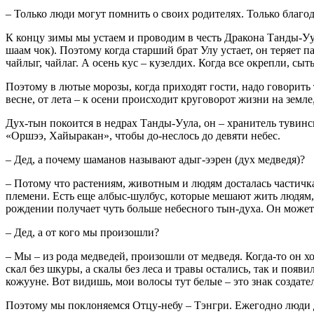
–
Только люди могут помнить о своих родителях. Только благод
К концу зимы мы устаем и проводим в честь Дракона Танды-Уула
шаам чок). Поэтому когда старший брат Улу устает, он теряет па
чайлыг, чайлаг. А осень кус – кузелдих. Когда все окрепли, с
Поэтому в лютые морозы, когда приходят гости, надо говорить т
весне, от лета – к осени происходит круговорот жизни на земле,
Дух-тын покоится в недрах Танды-Уула, он – хранитель тувинс
«Оршээ, Хайыракан», чтобы до-неслось до девяти небес.
– Дед, а почему шаманов называют адыг-ээрен (дух медведя)?
– Потому что
растениям, животным и людям досталась частичка
племени. Есть еще албыс-шулбус, которые мешают жить людям, 
рождении получает чуть больше небесного тын-духа. Он может
– Дед, а от кого мы произошли?
– Мы – из рода медведей, произошли от медведя. Когда-то он хо
скал без шкуры, а скалы без леса и травы остались, так и поя
кожууне. Вот видишь, мои волосы тут белые – это знак создате
Поэтому мы поклоняемся Отцу-небу – Тэнгри. Ежегодно люди