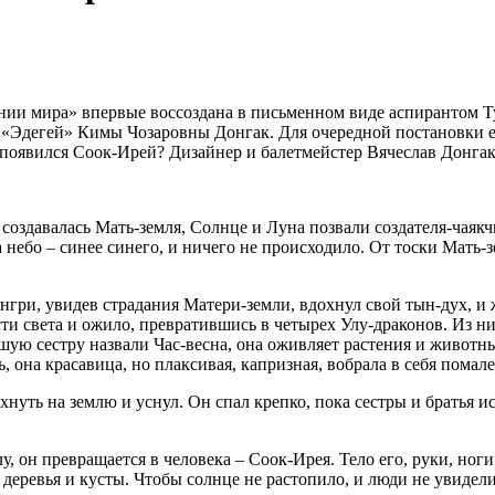
нии мира» впервые воссоздана в письменном виде аспирантом Т
 «Эдегей» Кимы Чозаровны Донгак. Для очередной постановки е
 появился Соок-Ирей? Дизайнер и балетмейстер Вячеслав Донгак
создавалась Мать-земля, Солнце и Луна позвали создателя-чаякч
а небо – синее синего, и ничего не происходило. От тоски Мать
енгри, увидев страдания Матери-земли, вдохнул свой тын-дух, 
асти света и ожило, превратившись в четырех Улу-драконов. Из н
ую сестру назвали Час-весна, она оживляет растения и животных
, она красавица, но плаксивая, капризная, вобрала в себя помал
хнуть на землю и уснул. Он спал крепко, пока сестры и братья 
у, он превращается в
человека – Соок-Ирея. Тело его, руки, ноги
еревья и кусты. Чтобы солнце не растопило, и люди не увидели е