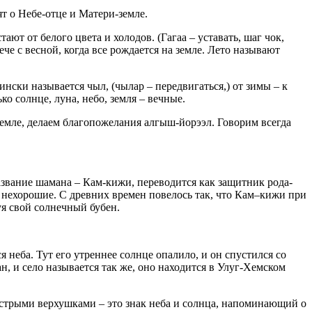
т о Небе-отце и Матери-земле.
т от белого цвета и холодов. (Гагаа – уставать, шаг чок,
ече с весной, когда все рождается на земле. Лето называют
ински называется чыл, (чылар – передвигаться,) от зимы – к
ко солнце, луна, небо, земля – вечные.
земле, делаем благопожелания алгыш-йорээл. Говорим всегда
азвание шамана – Кам-кижи, переводится как защитник рода-
и нехорошие. С древних времен повелось так, что Кам–кижи при
уя свой солнечный бубен.
я неба. Тут его утреннее солнце опалило, и он спустился со
н, и село называется так же, оно находится в Улуг-Хемском
стрыми верхушками – это знак неба и солнца, напоминающий о