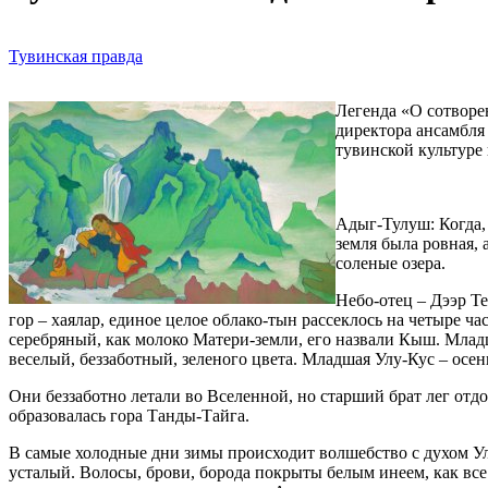
Тувинская правда
Легенда «О сотворе
директора ансамбля
тувинской культуре
Адыг-Тулуш: Когда, 
земля была ровная, 
соленые озера.
Небо-отец – Дээр Т
гор – хаялар, единое целое облако-тын рассеклось на четыре ч
серебряный, как молоко Матери-земли, его назвали Кыш. Младш
веселый, беззаботный, зеленого цвета. Младшая Улу-Кус – осень
Они беззаботно летали во Вселенной, но старший брат лег отдо
образовалась гора Танды-Тайга.
В самые холодные дни зимы происходит волшебство с духом Ул
усталый. Волосы, брови, борода покрыты белым инеем, как все д