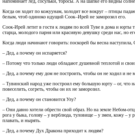
напоминает лед, сосульки, торосы. А на шапке его видны солн
Когда он ходит по кожуунам, холодит все вокруг – птицы падаю
белым, чтоб одиноко идущий Соок–Ирей не заморозил его.
Соок-Ирей летит в гости к людям по всей Туве в дома и юрты та
старца, молодого парня или красивую девушку среди нас, но ег
Когда люди начинают говорить: поскорей бы весна наступила, 
– Дед, а почему он испаряется?
–
Потому что только лю­ди обладают душевной теплотой и сво
– Дед, а почему ему дом не построить, чтобы он не ходил и не 
– Тувинский народ уже построил ему большую юрту – ог, что н
повеселить, согреть, чтобы он их не заморозил.
– Дед, а почему он становится Улу?
– Они давно хотели обрести свой образ. Но на земле Небом-отц
рога у быка, голову – у верблюда, туловище – у змеи, кожу – у
плавать, и нырять.
– Дед, а почему Дух Дракона приходит к людям?