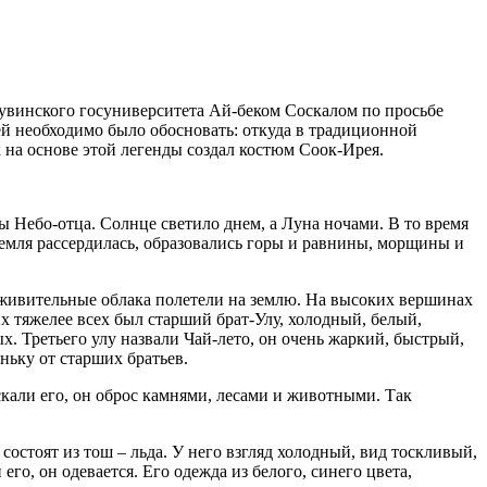
увинского госуниверситета Ай-беком Соскалом по просьбе
й необходимо было обосновать: откуда в традиционной
 на основе этой легенды создал костюм Соок-Ирея.
ы Небо-отца. Солнце светило днем, а Луна ночами. В то время
-земля рассердилась, образовались горы и равнины, морщины и
и живительные облака полетели на землю. На высоких вершинах
их тяжелее всех был старший брат-Улу, холодный, белый,
. Третьего улу назвали Чай-лето, он очень жаркий, быстрый,
еньку от старших братьев.
искали его, он оброс камнями, лесами и животными. Так
 состоят из тош – льда. У него взгляд холодный, вид тоскливый,
го, он одевается. Его одежда из белого, синего цвета,