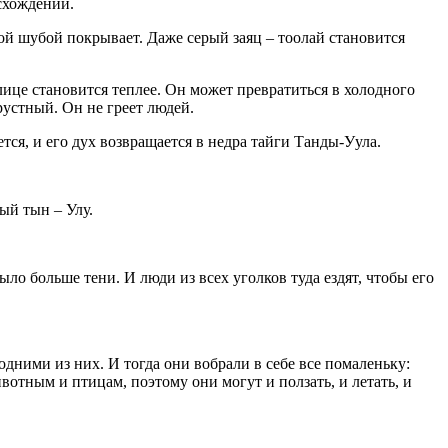
схождении.
лой шубой покрывает. Даже серый заяц – тоолай становится
улице становится теплее. Он может превратиться в холодного
рустный. Он не греет людей.
ся, и его дух возвращается в недра тайги Танды-Уула.
ый тын – Улу.
ло больше тени. И люди из всех уголков туда ездят, чтобы его
дними из них. И тогда они вобрали в себе все помаленьку:
ивотным и птицам, поэтому они могут и ползать, и летать, и