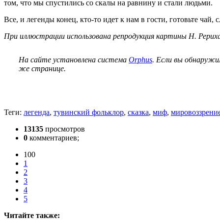
том, что мы спустились со скалы на равнину и стали людьми.
Все, и легенды конец, кто-то идет к нам в гости, готовьте чай, 
При иллюстрации использована репродукция картины Н. Рерих
На сайте установлена система
Orphus
. Если вы обнаружи
же странице.
Теги:
легенда
,
тувинский фольклор
,
сказка
,
миф
,
мировоззрени
13135
просмотров
0
комментариев;
100
1
2
3
4
5
Читайте также: