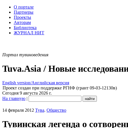
О портале
Партнеры
Проекты
Авторам
Библиотека
ЖУРНАЛ НИТ
Портал тувиноведения
Tuva.Asia / Новые исследован
English version/Английская версия
Проект создан при поддержке РГНФ (грант 09-03-12130в)
Сегодня 9 августа 2026 г.
На главную
|
14 февраля 2012
Тува
.
Общество
Тувинская легенда о сотворе