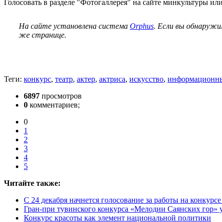
Голосовать в разделе "Фотогаллерея" на сайте минкультуры ил
На сайте установлена система
Orphus
. Если вы обнаружи
же странице.
Теги:
конкурс
,
театр
,
актер
,
актриса
,
искусство
,
информационны
6897
просмотров
0
комментариев;
0
1
2
3
4
5
Читайте также:
С 24 декабря начнется голосование за работы на конкурс
Гран-при тувинского конкурса «Мелодии Саянских гор» 
Конкурс красоты как элемент национальной политики