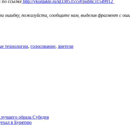
и по ссылке
http://vkontakte.ru/id33853555#/public31549912
ли ошибку, пожалуйста, сообщите нам, выделив фрагмент с ошиб
е технологии
,
голосование
,
зрители
е лучшего образа Субедея
уехал в Бурятию