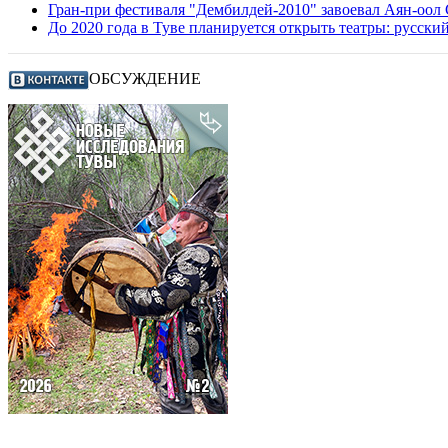
Гран-при фестиваля "Дембилдей-2010" завоевал Аян-оол
До 2020 года в Туве планируется открыть театры: русски
ОБСУЖДЕНИЕ