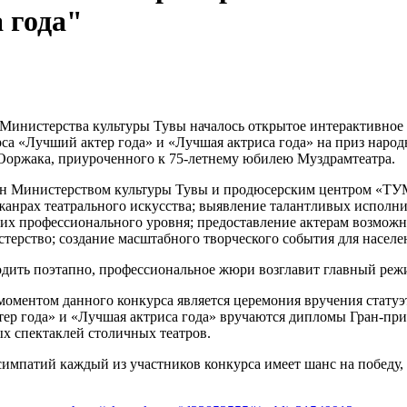
 года"
е Министерства культуры Тувы началось открытое интерактивное 
рса «Лучший актер года» и «Лучшая актриса года» на приз народ
Ооржака, приуроченного к 75-летнему юбилею Муздрамтеатра.
н Министерством культуры Тувы и продюсерским центром «ТУМ
жанрах театрального искусства; выявление талантливых исполнит
их профессионального уровня; предоставление актерам возможн
стерство; создание масштабного творческого события для насел
одить поэтапно, профессиональное жюри возглавит главный реж
ментом данного конкурса является церемония вручения статуэт
тер года» и «Лучшая актриса года» вручаются дипломы Гран-при
х спектаклей столичных театров.
симпатий каждый из участников конкурса имеет шанс на победу, н