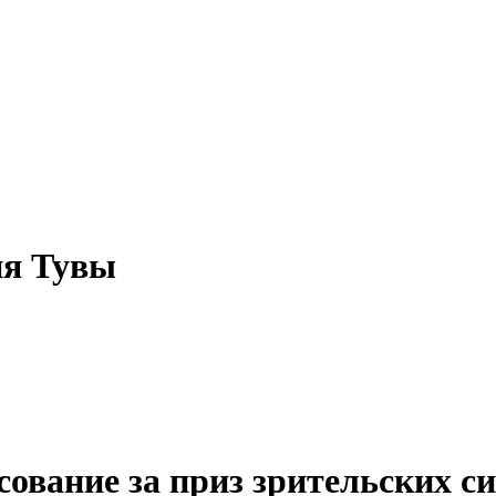
ия Тувы
сование за приз зрительских 