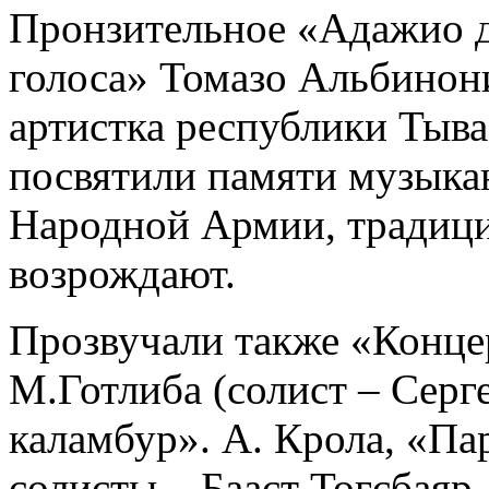
Пронзительное «Адажио д
голоса» Томазо Альбинони
артистка республики Тыв
посвятили памяти музыка
Народной Армии, традици
возрождают.
Прозвучали также «Концер
М.Готлиба (солист – Сер
каламбур». А. Крола, «Па
солисты – Бааст Тогсбаяр