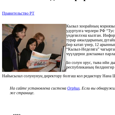
Правительство РТ
Кызыл хоорайның мэриязы 
удуртулга черлери РФ “Ту
үндезилээш кылган. Инфор
турар ажылдарының дугайы
бир катап үнер, 12 арынны
“Кызыл-Неделяга” чагырга
чүүлдерни доктаамал парл
Бо солун орус, тыва ийи д
республиканың билдингир 
Найысылал солунунуң директору болгаш кол редактору Нана 
На сайте установлена система
Orphus
. Если вы обнаружи
же странице.