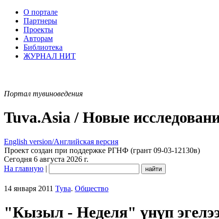
О портале
Партнеры
Проекты
Авторам
Библиотека
ЖУРНАЛ НИТ
Портал тувиноведения
Tuva.Asia / Новые исследован
English version/Английская версия
Проект создан при поддержке РГНФ (грант 09-03-12130в)
Сегодня 6 августа 2026 г.
На главную
|
14 января 2011
Тува
.
Общество
"Кызыл - Неделя" үнүп эгелэ