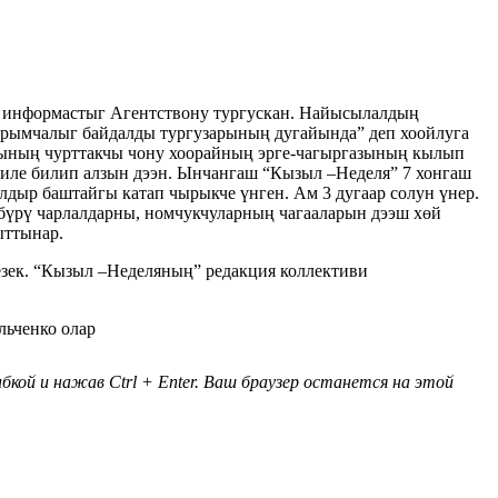
 информастыг Агентствону тургускан. Найысылалдың
арымчалыг байдалды тургузарының дугайында” деп хоойлуга
лының чурттакчы чону хоорайның эрге-чагыргазының кылып
биле билип алзын дээн. Ынчангаш “Кызыл –Неделя” 7 хонгаш
ылдыр баштайгы катап чырыкче үнген. Ам 3 дугаар солун үнер.
бүрү чарлалдарны, номчукчуларның чагааларын дээш хөй
ыттынар.
езек. “Кызыл –Неделяның” редакция коллективи
льченко олар
кой и нажав Ctrl + Enter. Ваш браузер останется на этой