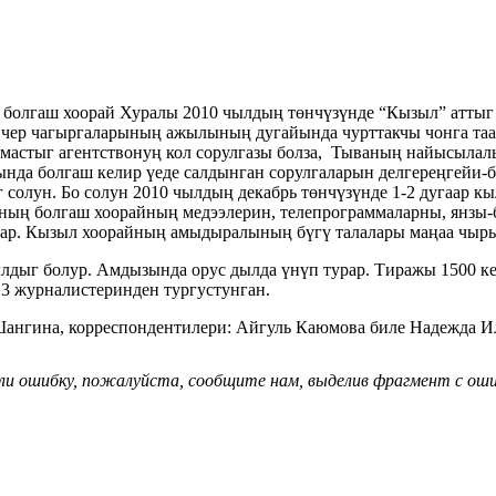
болгаш хоорай Хуралы 2010 чылдың төнчүзүнде “Кызыл” аттыг
с чер чагыргаларының ажылының дугайында чурттакчы чонга та
мастыг агентствонуң кол сорулгазы болза, Тываның найысыла
нда болгаш келир үеде салдынган сорулгаларын делгереңгейи-
г солун. Бо солун 2010 чылдың декабрь төнчүзүнде 1-2 дугаар к
ның болгаш хоорайның медээлерин, телепрограммаларны, янзы-
аар. Кызыл хоорайның амыдыралының бүгү талалары маңаа чыр
ылдыг болур. Амдызында орус дылда үнүп турар. Тиражы 1500 к
3 журналистеринден тургустунган.
Шангина, корреспондентилери: Айгуль Каюмова биле Надежда И
ли ошибку, пожалуйста, сообщите нам, выделив фрагмент с ошиб