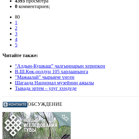
4393
просмотра
0
комментариев;
80
1
2
3
4
5
Читайте также:
“Алдын-Кушкаш” чалгыннарын херипкен
В.Ш.Көк-оолдуң 105 харлаанынга
"Мажаалай" чырыкче үнген
Шагаада Национал музейниң ажылы
Тывада эртем – улуг хүндүде
ОБСУЖДЕНИЕ