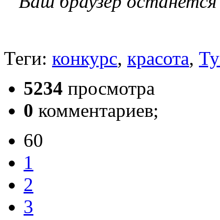
Ваш браузер останется
Теги:
конкурс
,
красота
,
Ту
5234
просмотра
0
комментариев;
60
1
2
3