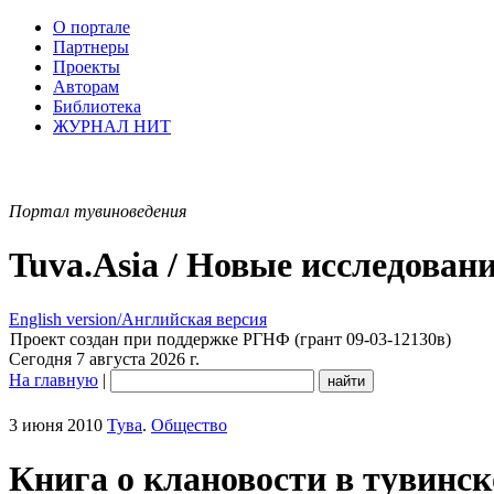
О портале
Партнеры
Проекты
Авторам
Библиотека
ЖУРНАЛ НИТ
Портал тувиноведения
Tuva.Asia / Новые исследован
English version/Английская версия
Проект создан при поддержке РГНФ (грант 09-03-12130в)
Сегодня 7 августа 2026 г.
На главную
|
3 июня 2010
Тува
.
Общество
Книга о клановости в тувинск