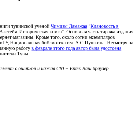
книги тувинской ученой
Чимизы Ламажаа
"
Клановость в
"Алетейя. Историческая книга". Основная часть тиража издания
рнет-магазины. Кроме того, около сотни экземпляров
ывГУ, Национальная библиотека им. А.С.Пушкина. Несмотря на
 данную работу
в феврале этого года автор была удостоена
блиотеки Тувы.
мент с ошибкой и нажав Ctrl + Enter. Ваш браузер