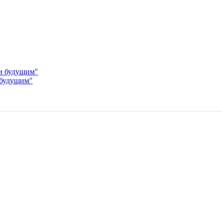
и будущим"
 будущим"