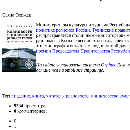
Саяна Ооржак
Министерством культуры и туризма Республик
политике регионов России. Тувинские правит
распространяется столичными книготорговыми
разошлась в Кызыле весной этого года среди
это, монография остается малодоступной для 
премии Председателя Правительства Республик
На сайте установлена система
Orphus
. Если
останется на этой же странице.
Теги:
издание
,
книга
,
читатель
,
клановость
,
министерство куль
5334
просмотра
0
комментариев;
0
1