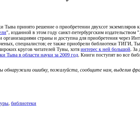
и Тыва принято решение о приобретении двухсот экземпляров 
ели
", изданной в этом году санкт-петербургским издательством 
 организациями страны и доступна для приобретения через Инте
 ученых, специалистов; ее также приобрели библиотеки ТИГИ, Т
широких кругов читателей Тувы, хотя
интерес к ней большой
. За
и Тыва в области науки за 2009 год
. Книги поступят во все би
 вы обнаружили ошибку, пожалуйста, сообщите нам, выделив фраг
туры
,
библиотеки