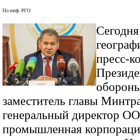
По инф. РГО
Сегодня
географ
пресс-к
Президе
обороны
заместитель главы Минтр
генеральный директор ОО
промышленная корпорация