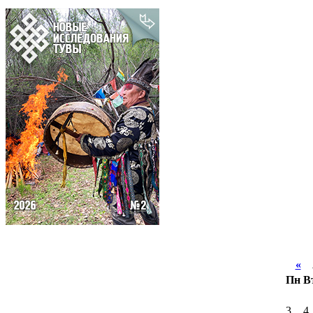
«
А
Пн
В
3
4