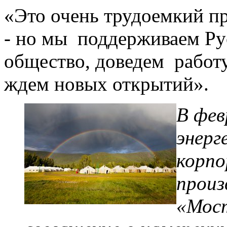
«Это очень трудоемкий про
- но мы поддерживаем Ру
общество, доведем работу
ждем новых открытий».
В фев
энерг
корпо
произ
«Мост