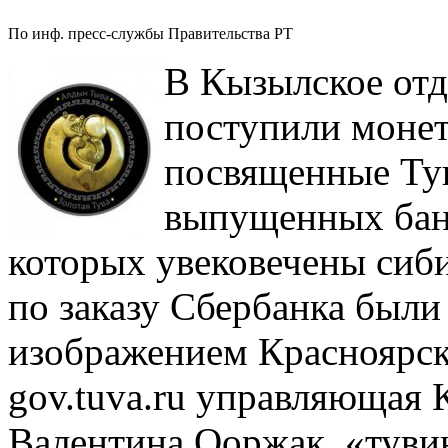
По инф. пресс-службы Правительства РТ
В Кызылское отд
поступили монет
посвященные Тув
выпущенных бан
которых увековечены сиб
по заказу Сбербанка был
изображением Красноярск
gov.tuva.ru управляющая
Валентина Ооржак, «тувин