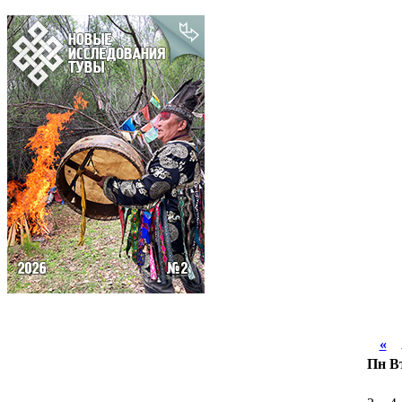
«
А
Пн
В