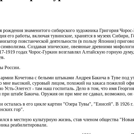
дня рождения знаменитого сибирского художника Григория Чорос-
дня его работы, включая тувинские, хранятся в музеях Сибири, 
ганизатор повстанческой деятельности (в пользу Японии) пригов
и символизма. Создавая эпические, овеянные древними мифолог
7-1919 годах Чорос-Гуркин возглавлял Алтайскую горную думу,
ев.
лы России.
 армии Кочетова с белыми штыками Андрея Бакича в Туве под ут
 мне высокий, суровый лицом, похожий на хакаса пожилой офиц
ело Усть-Элегест - там наш госпиталь. Дело в том, что имя Георг
ри штабе Бакича. Оружия он при мне не сдавал, возможно, он е
ии осталась в его цикле картин "Озера Тувы", "Енисей". В 1926
нских гор".
лся в местную культурную жизнь, став членом общества "Новая
жника реабилитировали.