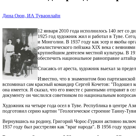
Дина Оюн, ИА Туваонлайн
12 января 2010 года исполнилось 140 лет со 
1925 год художник жил и работал в Туве. Сего
и Монголии. В 1937 году как эсер и якобы ор
реалистического пейзажа XIX века с веяниям
крупнейшим деятелем местной культуры. В 191
обеспечить национальное равноправие алтайц
Спасаясь от ареста, художник выехал за преде
Известно, что в знаменитом бою партизанской
вспоминал сам красный командир Сергей Кочетов: "Подошел ко
она имеется. Я сказал, что его вместе с ранеными отправят в с
документу он числился советником по национальным вопросам п
Художник на четыре года осел в Туве. Республика в центре Аз
подготовил серию картин "Геологическое строение Танну-Туви
Вернувшись на родину, Григорий Чорос-Гуркин активно включи
1937 году был расстрелян как "враг народа". В 1956 году худо