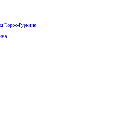
ия Чорос-Гуркина
ина