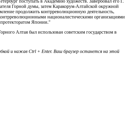
Петербург поступать в Академию художеств. Завербовал его Г.
дателя Горной думы, затем Каракорум-Алтайской окружной
ремление продолжить контрреволюционную деятельность,
 с контрреволюционными националистическими организациями
д протекторатом Японии."
Горного Алтая был использован советским государством в
кой и нажав Ctrl + Enter. Ваш браузер останется на этой