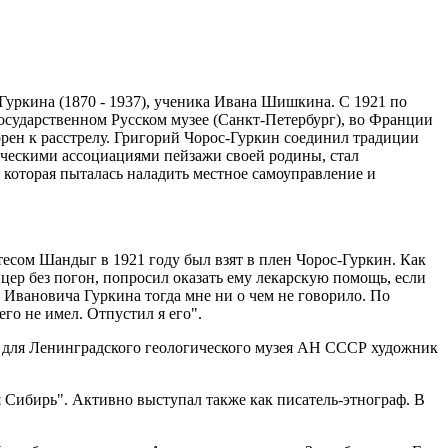
Гуркина (1870 - 1937), ученика Ивана Шишкина. С 1921 по
Государственном Русском музее (Санкт-Петербург), во Франции
орен к расстрелу. Григорий Чорос-Гуркин соединил традиции
ическими ассоциациями пейзажи своей родины, стал
 которая пыталась наладить местное самоуправление и
есом Шандыг в 1921 году был взят в плен Чорос-Гуркин. Как
ер без погон, попросил оказать ему лекарскую помощь, если
ия Ивановича Гуркина тогда мне ни о чем не говорило. По
го не имел. Отпустил я его".
 г. для Ленинградского геологического музея АН СССР художник
 Сибирь". Активно выступал также как писатель-этнограф. В