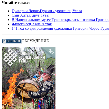
Читайте также:
Григорий Чорос-Гуркин - уроженец Улала
Сын Алтая, друг Тувы
В Национальном музее Тувы открылась выставка Григор
Живописец Хана Алтая
141 год со дня рождения художника Григория Чорос-Гурк
ОБСУЖДЕНИЕ