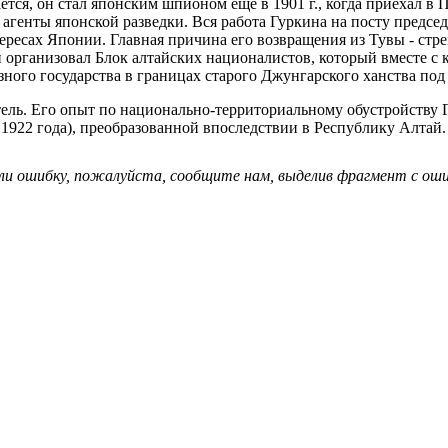
тся, он стал японским шпионом еще в 1901 г., когда приехал в 
агенты японской разведки. Вся работа Гуркина на посту предсе
тересах Японии. Главная причина его возвращения из Тувы - ст
он организовал Блок алтайских националистов, который вместе
зного государства в границах старого Джунгарского ханства по
тель. Его опыт по национально-территориальному обустройству 
1922 года), преобразованной впоследствии в Республику Алтай.
ли ошибку, пожалуйста, сообщите нам, выделив фрагмент с ошиб