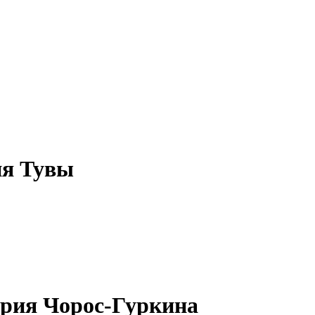
ия Тувы
ория Чорос-Гуркина