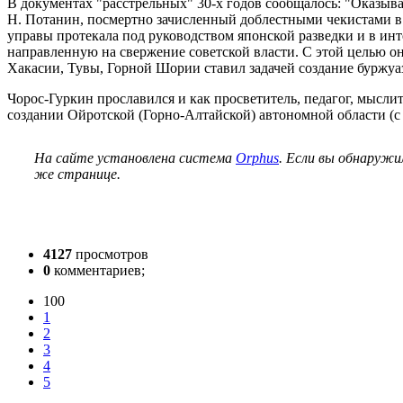
В документах "расстрельных" 30-х годов сообщалось: "Оказывае
Н. Потанин, посмертно зачисленный доблестными чекистами в 
управы протекала под руководством японской разведки и в ин
направленную на свержение советской власти. С этой целью 
Хакасии, Тувы, Горной Шории ставил задачей создание буржуа
Чорос-Гуркин прославился и как просветитель, педагог, мысли
создании Ойротской (Горно-Алтайской) автономной области (с 
На сайте установлена система
Orphus
. Если вы обнаружи
же странице.
4127
просмотров
0
комментариев;
100
1
2
3
4
5