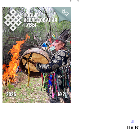
«
А
Пн
В