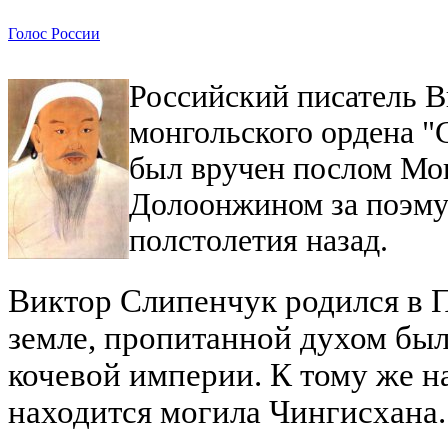
Голос России
Российский писатель В
монгольского ордена "
был вручен послом Мо
Долоонжином за поэму
полстолетия назад.
Виктор Слипенчук родился в П
земле, пропитанной духом бы
кочевой империи. К тому же н
находится могила Чингисхана.