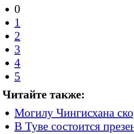
0
1
2
3
4
5
Читайте также:
Могилу Чингисхана ско
В Туве состоится презе