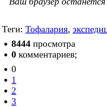
Ваш браузер останется
Теги:
Тофалария
,
экспеди
8444
просмотра
0
комментариев;
0
1
2
3