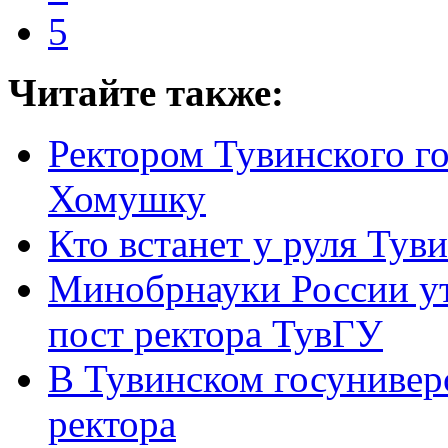
5
Читайте также:
Ректором Тувинского г
Хомушку
Кто встанет у руля Тув
Минобрнауки России ут
пост ректора ТувГУ
В Тувинском госуниверс
ректора