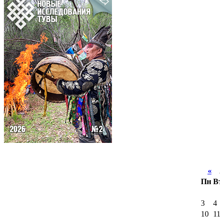
«
А
Пн
В
3
4
10
1