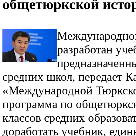
общетюркской исто
Международной
разработан уч
предназначенны
средних школ, передает К
«Международной Тюркско
программа по общетюркск
классов средних образова
доработать учебник, един