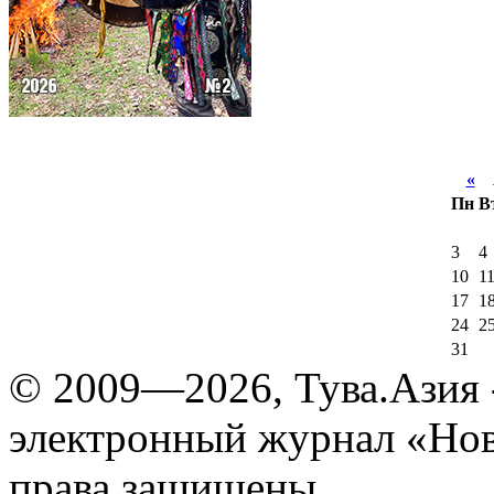
«
А
Пн
В
3
4
10
1
17
1
24
2
31
© 2009—2026, Тува.Азия -
электронный журнал «Нов
права защищены.