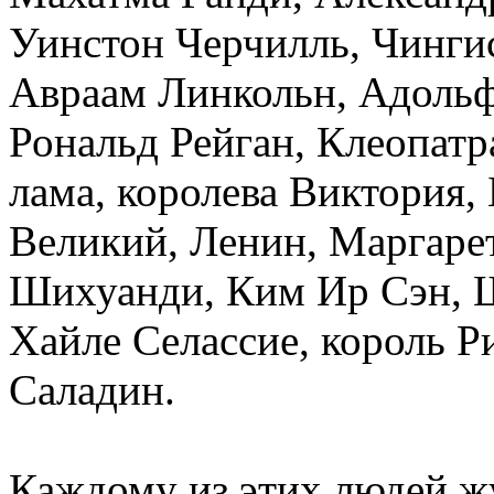
Уинстон Черчилль, Чинги
Авраам Линкольн, Адольф 
Рональд Рейган, Клеопатр
лама, королева Виктория,
Великий, Ленин, Маргаре
Шихуанди, Ким Ир Сэн, Ш
Хайле Селассие, король Р
Саладин.
Каждому из этих людей ж