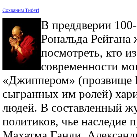
Сохраним Тибет!
В преддверии 100-
Рональда Рейгана
посмотреть, кто и
современности мог
«Джиппером» (прозвище Р
сыгранных им ролей) хар
людей. В составленный 
политиков, чье наследие 
Махатма Ганди, Александ