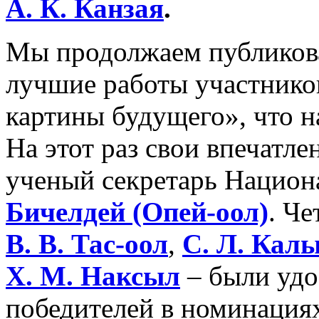
А.
К.
Канзая
.
Мы продолжаем публиков
лучшие работы участников
картины будущего», что н
На этот раз свои впечатл
ученый секретарь Национ
Бичелдей (Опей-оол)
. Че
В.
В.
Тас-оол
,
С.
Л.
Калы
Х.
М.
Наксыл
– были уд
победителей в номинация