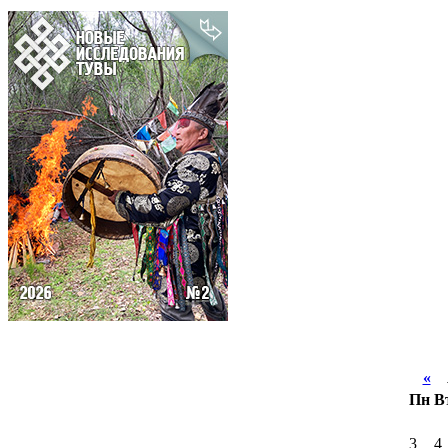
«
А
Пн
В
3
4