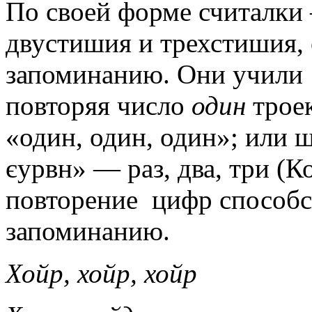
По своей форме считалки
двустишия и трехстишия,
запоминанию. Они учили 
повторяя число
один
троек
«один, один, один»; или ш
єурвн» — раз, два, три (К
повторение цифр способс
запоминанию.
Хойр, хойр, хойр