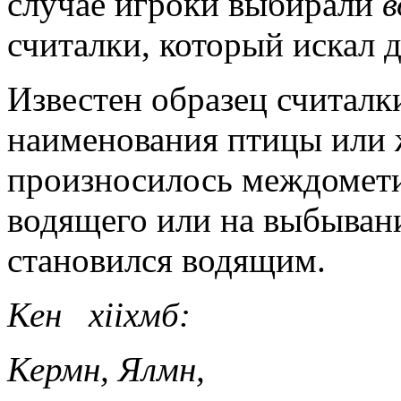
случае игроки выбирали
в
считалки, который искал 
Известен образец считалк
наименования птицы или 
произносилось междометие
водящего или на выбыван
становился водящим.
Кен хііхмб:
Кермн, Ялмн,