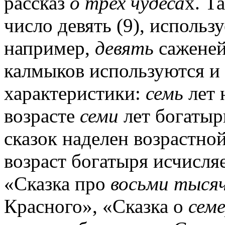
рассказ
о трех
чудеса
х. Т
число девять (9), использ
например,
девять
саженей
калмыков используются и
характеристики:
семь
лет 
возрасте
семи
лет богатыр
сказок наделен возрастно
возраст богатыря исчисля
«Сказка про
восьми тыся
Красного», «Сказка о
сем