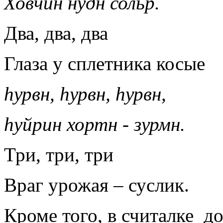
Ховчин нўдн сольр.
Два, два, два
Глаза у сплетника косые
hурвн,
hурвн,
hурвн,
hуйрин хортн - зурмн.
Три, три, три
Враг урожая – суслик.
Кроме того, в считалке д