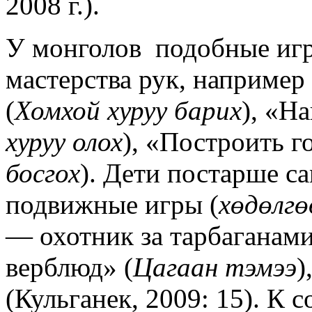
2008 г.).
У монголов подобные игр
мастерства рук, например
(
Хомхой хуруу барих
), «Н
хуруу олох
), «Построить г
босгох
). Дети постарше с
подвижные игры (
хөдөлг
— охотник за тарбаганами
верблюд» (
Цагаан тэмээ
)
(Кульганек, 2009: 15). К