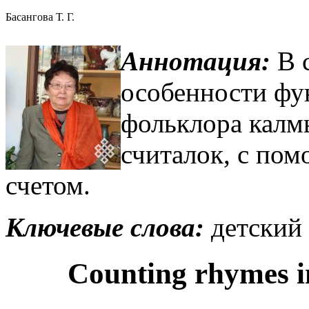
Басангова Т. Г.
Аннотация:
В 
особенности фу
фольклора калм
считалок, с пом
счетом.
Ключевые слова:
детский
Counting rhymes i