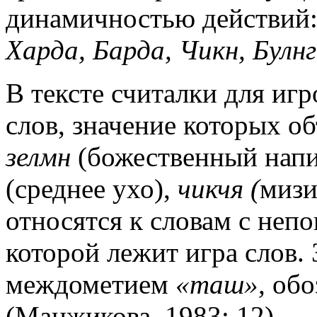
динамичностью действий
Харда, Барда, Чикн, Булнг
В тексте считалки для иг
слов, значение которых о
зелмн
(божественный напи
(среднее ухо),
чикчя (
мизи
относятся к словам с неп
которой лежит игра слов. 
междометием
«таш»,
обо
(Манжикова, 1983: 12).