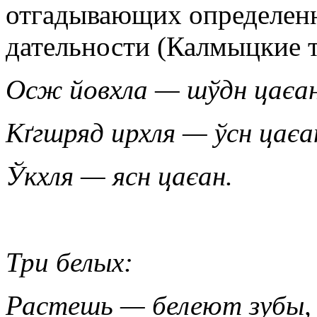
отгадывающих определенн
дательности (Калмыцкие т
Осж йовхла — шўдн цаєан
Кґгшряд ирхля — ўсн цаєа
Ўкхля — ясн цаєан.
Три белых:
Растешь — белеют зубы,