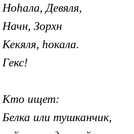
Но
hала, Девяля,
Начн, Зорхн
Кекяля,
hокала.
Гекс!
Кто ищет:
Белка или тушканчик,