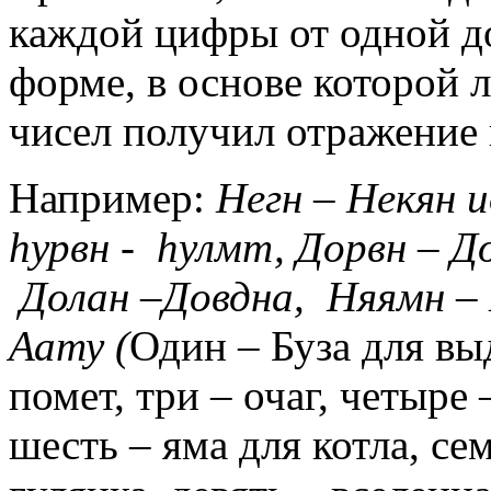
каждой цифры от одной д
форме, в основе которой 
чисел получил отражение 
Например:
Негн – Некян и
hурвн -
hулмт, Дорвн – До
Долан –Довдна, Няямн –
Аату (
Один – Буза для вы
помет, три – очаг, четыре 
шесть – яма для котла, се