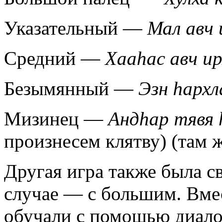
Указательный —
Мал авч 
Средний —
Хаа
hас авч и
Безымянный —
Эзн
hа
рхл
Мизинец —
Анд
hар тявя
произнесем клятву) (там ж
Другая игра также была св
случае — с большим. Вмес
обучали с помощью диало