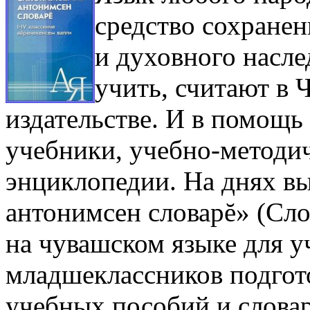
средство сохранен
и духовного насле
учить, считают в
издательстве. И в помощ
учебники, учебно-методич
энциклопедии. На днях в
антонимсен словарĕ» (Сл
на чувашском языке для у
младшеклассников подгот
учебных пособий и словар