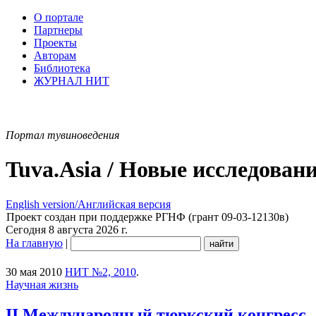
О портале
Партнеры
Проекты
Авторам
Библиотека
ЖУРНАЛ НИТ
Портал тувиноведения
Tuva.Asia / Новые исследован
English version/Английская версия
Проект создан при поддержке РГНФ (грант 09-03-12130в)
Сегодня 8 августа 2026 г.
На главную
|
30 мая 2010
НИТ №2, 2010
.
Научная жизнь
II Международный тюркский конгресс