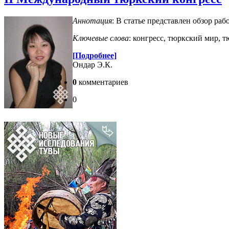
Аннотация
: В статье представлен обзор ра
Ключевые слова
: конгресс, тюркский мир, т
[Подробнее]
Ондар Э.К.
0
комментариев
0