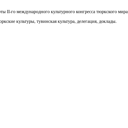
боты II-го международного культурного конгресса тюркского мира,
юркские культуры, тувинская культура, делегация, доклады.