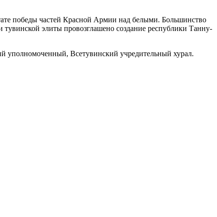
ьтате победы частей Красной Армии над белыми. Большинство
 и тувинской элиты провозглашено создание республики Танну-
кий уполномоченный, Всетувинский учреди­тельный хурал.