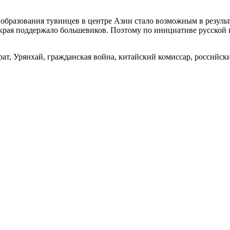
образо­вания тувинцев в центре Азии стало возможным в резул
 края поддержало большевиков. Поэтому по инициативе русской
рат, Урянхай, гражданская война, китайский комиссар, российс