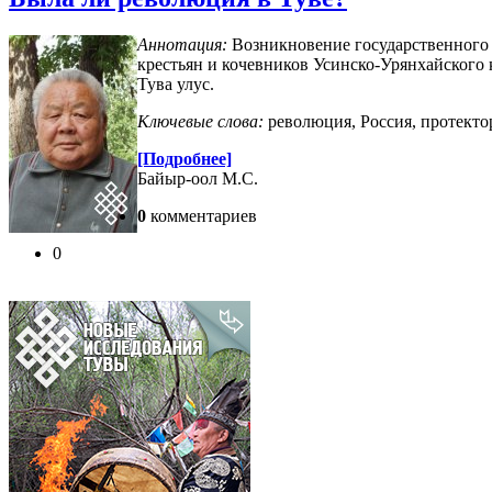
Аннотация:
Возникновение государственного 
крестьян и кочевников Усинско-Урян­хайского
Тува улус.
Ключевые слова:
революция, Россия, протекто
[Подробнее]
Байыр-оол М.С.
0
комментариев
0