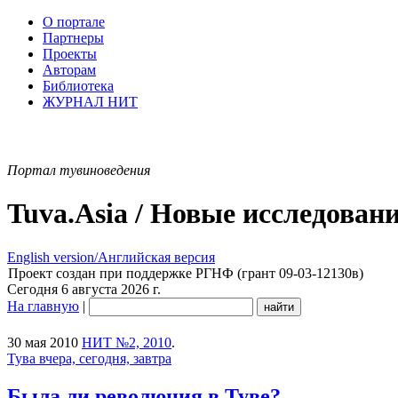
О портале
Партнеры
Проекты
Авторам
Библиотека
ЖУРНАЛ НИТ
Портал тувиноведения
Tuva.Asia / Новые исследован
English version/Английская версия
Проект создан при поддержке РГНФ (грант 09-03-12130в)
Сегодня 6 августа 2026 г.
На главную
|
30 мая 2010
НИТ №2, 2010
.
Тува вчера, сегодня, завтра
Была ли революция в Туве?