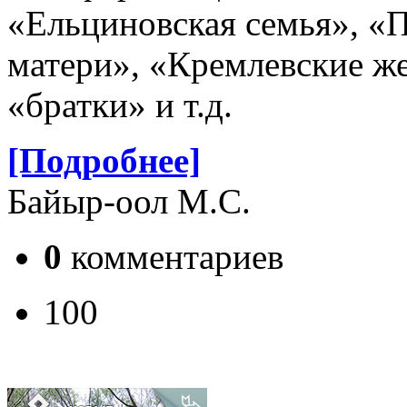
«Ельциновская семья», «П
матери», «Кремлевские ж
«братки» и т.д.
[Подробнее]
Байыр-оол М.С.
0
комментариев
100