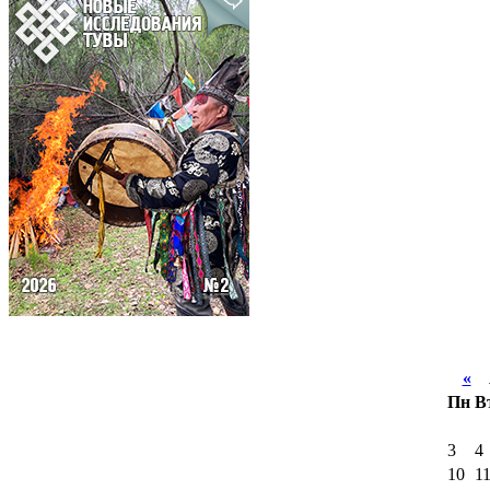
«
А
Пн
В
3
4
10
1