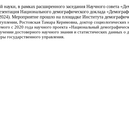
ской науки, в рамках расширенного заседания Научного совета
резентация Национального демографического доклада «Демографи
024). Мероприятие прошло на площадке Института демографиче
туплении, Ростовская Тамара Керимовна, доктор социологических н
уемого с 2020 года научного проекта «Национальный демографичес
лучении достоверного научного знания и статистических данных о 
еры государственного управления.