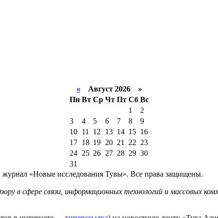
«
Август 2026 »
Пн
Вт
Ср
Чт
Пт
Сб
Вс
1
2
3
4
5
6
7
8
9
10
11
12
13
14
15
16
17
18
19
20
21
22
23
24
25
26
27
28
29
30
31
й журнал «Новые исследования Тувы». Все права защищены.
ору в сфере связи, информационных технологий и массовых комм
йтов в интернете —
гиперссылка
) на новостную ленту «Тува.Азия