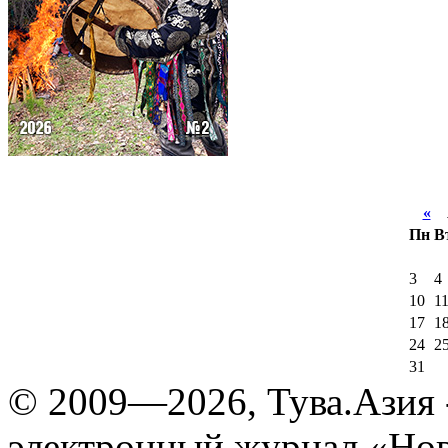
«
А
Пн
В
3
4
10
1
17
1
24
2
31
© 2009—2026, Тува.Азия -
электронный журнал «Нов