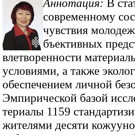
Аннотация:
В ста
современному сос
чувствия молодеж
бъективных предс
влетворенности материал
условиями, а также эко­ло
обеспечением лич­ной без
Эмпири­ческой базой исс
териалы 1159 стандартизи
жителями десяти кожуунов