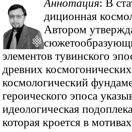
Аннотация
: В ст
диционная космол
Автором утвержда
сюжетообразующи
элементов тувинского эпос
древних космогонических
космологический фун­даме
героического эпоса указы
идеологическая подоплека
которая кроется в мотивах