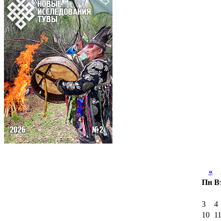
«
А
Пн
В
3
4
10
1