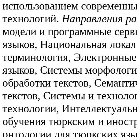
использованием современн
технологий.
Направления р
модели и программные серв
языков,
Национальная локал
терминология,
Электронные
языков,
Системы морфологич
обработки текстов,
Семантич
текстов,
Системы и техноло
технологии,
Интеллектуальн
обучения тюркским и иност
онтологии для тюркских язы