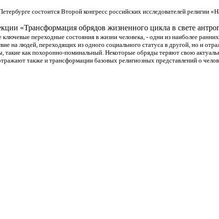
-Петербурге состоится Второй конгресс российских исследователей религии «Н
секции «Трансформация обрядов жизненного цикла в свете антро
лючевые переходные состояния в жизни человека, - одни из наиболее ранних 
ие на людей, переходящих из одного социального статуса в другой, но и отр
, такие как похоронно-поминальный. Некоторые обряды теряют свою актуально
отражают также и трансформации базовых религиозных представлений о человек