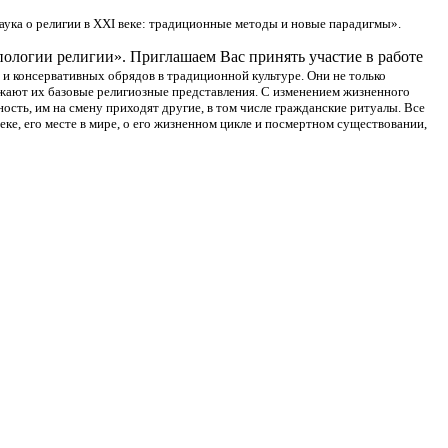
аука о религии в XXI веке: традиционные методы и новые парадигмы».
пологии религии». Приглашаем Вас принять участие в работе
и консервативных обрядов в традиционной культуре. Они не только
ажают их базовые религиозные представления. С изменением жизненного
сть, им на смену приходят другие, в том числе гражданские ритуалы. Все
е, его месте в мире, о его жизненном цикле и посмертном существовании,