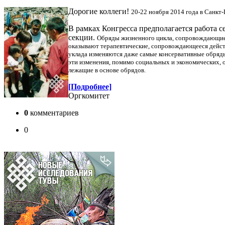
Дорогие коллеги!
20-22 ноября 2014 года в Санкт
В рамках Конгресса предполагается работа 
секции.
Обряды жизненного цикла, сопровождающие к
оказывают терапевтические, сопровождающееся действ
уклада изменяются даже самые консервативные обряды
эти изменения, помимо социальных и экономических, 
лежащие в основе обрядов.
[Подробнее]
Оргкомитет
0
комментариев
0