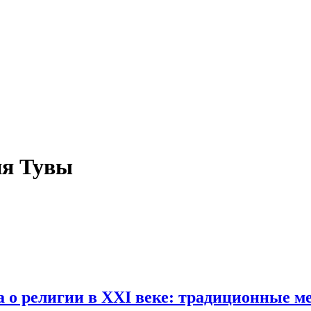
ия Тувы
а о религии в XXI веке: традиционные 