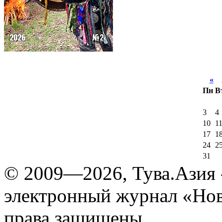
«
А
Пн
В
3
4
10
1
17
1
24
2
31
© 2009—2026, Тува.Азия -
электронный журнал «Нов
права защищены.