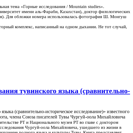
льная тема «Горные исследования / Mountain studies».
иверситет имени аль-Фараби, Казахстан), доктор филологических
ия). Для обложки номера использовалась фотография Ш. Монгуш
горный комплекс, написанный на одном дыхании. Не тот случай,
ания тувинского языка (сравнительно-
языка (сравнительно-историческое исследование)» известного
поэта, члена Союза писателей Тувы Чургуй-оола Михайловича
тельстве РТ и Национального музея РТ во главе с доктором
исследования Чургуй-оола Михайловича, ушедшего из жизни в
 изучение родного языка и культуры Тувы.
Книга представляет