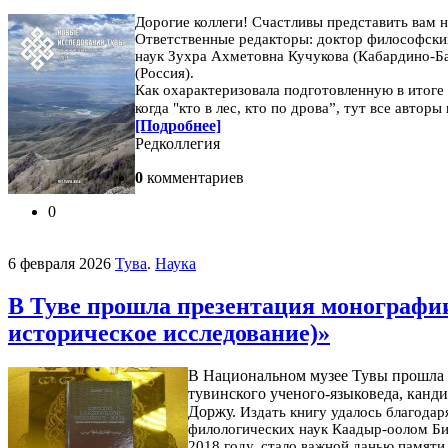
Дорогие коллеги! Счастливы представить вам
Ответственные редакторы: доктор философских
наук Зухра Ахметовна Кучукова (Кабардино-Ба
(Россия).
Как охарактеризовала подготовленную в итоге
когда "кто в лес, кто по дрова”, тут все автор
[Подробнее]
Редколлегия
0
комментариев
0
6 февраля 2026
Тува
.
Наука
В Туве прошла презентация монографи
историческое исследование)»
В Национальном музее Тувы прошла п
тувинского ученого-языковеда, канд
Доржу.
Издать книгу удалось благодар
филологических наук Каадыр-оолом Б
2018 году, стало важной данью памяти