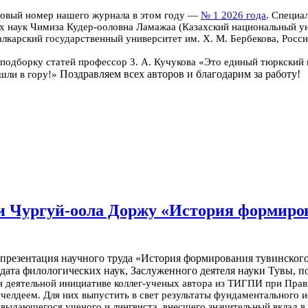
 новый номер нашего журнала в этом году —
№ 1 2026 года
. Специа
 наук Чимиза Кудер-ооловна Ламажаа (Казахский национальный ун
лкарский государственный университет им. Х. М. Бербекова, Росс
 подборку статей профессор З. А. Кучукова «Это единый тюркский 
Поздравляем всех авторов и благодарим за работу!
ы шли в гору!»
и Чургуй-оола Доржу «История формиров
резентация научного труда «История формирования тувинского 
идата филологических наук, Заслуженного деятеля науки Тувы, 
я деятельной инициативе коллег-ученых автора из ТИГПИ при Прави
ичелдеем.
Для них выпустить в свет результаты фундаментального 
 выдающегося ученого и лингвиста, внесшего значительный вклад в