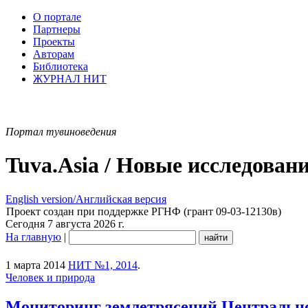
О портале
Партнеры
Проекты
Авторам
Библиотека
ЖУРНАЛ НИТ
Портал тувиноведения
Tuva.Asia / Новые исследован
English version/Английская версия
Проект создан при поддержке РГНФ (грант 09-03-12130в)
Сегодня 7 августа 2026 г.
На главную
|
1 марта 2014
НИТ №1, 2014
.
Человек и природа
Мониторинг землетрясений Центральн