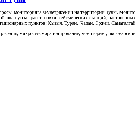
опросы мониторинга землетрясений на территории Тувы. Монит
еоблока путем расстановки сейсмических станций, настроенных
 стационарных пунктов: Кызыл, Туран, Чадан, Эржей, Самагалтай
етрясения, микросейсморайонирование, мониторинг, шагонарский