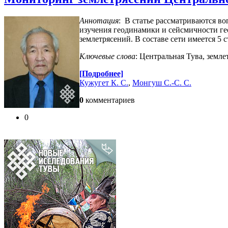
Аннотация
: В статье рассматриваются в
изучения геодинамики и сейсмичности г
землетрясений. В составе сети имеется 5
Ключевые слова
: Центральная Тува, земл
[Подробнее]
Кужугет К. С.
,
Монгуш С.-С. С.
0
комментариев
0