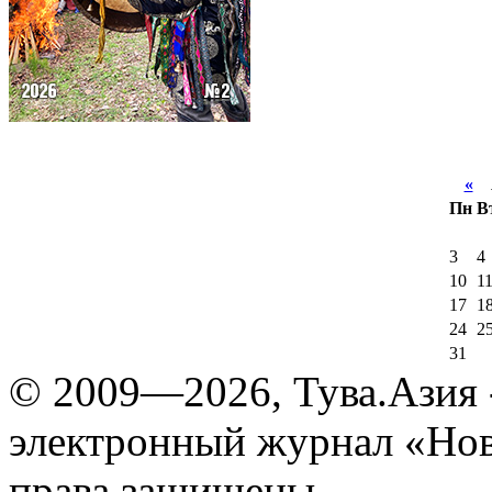
«
А
Пн
В
3
4
10
1
17
1
24
2
31
© 2009—2026, Тува.Азия -
электронный журнал «Нов
права защищены.