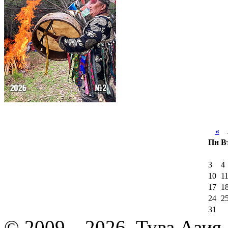
«
А
Пн
В
3
4
10
1
17
1
24
2
31
© 2009—2026, Тува.Азия -