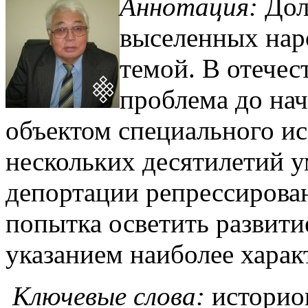
Аннотация:
Дол
выселенных наро
темой. В отечес
проблема до нач
объектом специального ис
нескольких десятилетий у
депортации репрессирован
попытка осветить развит
указанием наиболее хара
Ключевые слова:
историо