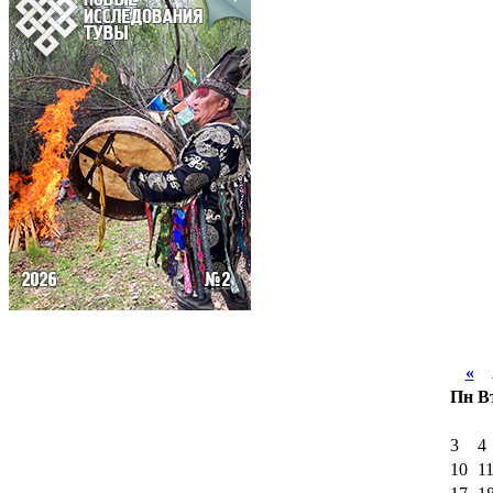
«
А
Пн
В
3
4
10
1