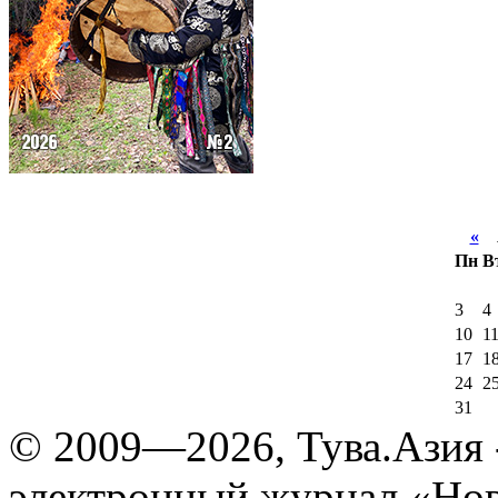
«
А
Пн
В
3
4
10
1
17
1
24
2
31
© 2009—2026, Тува.Азия -
электронный журнал «Нов