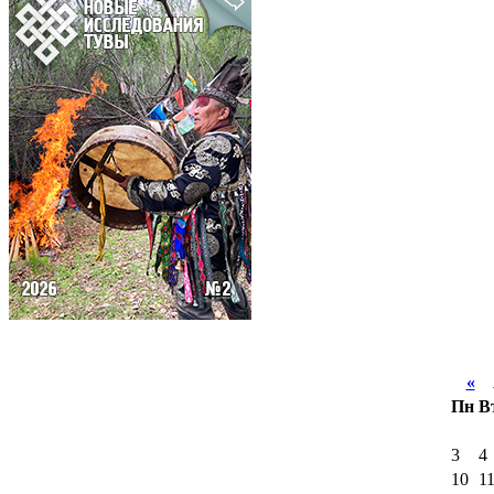
«
А
Пн
В
3
4
10
1