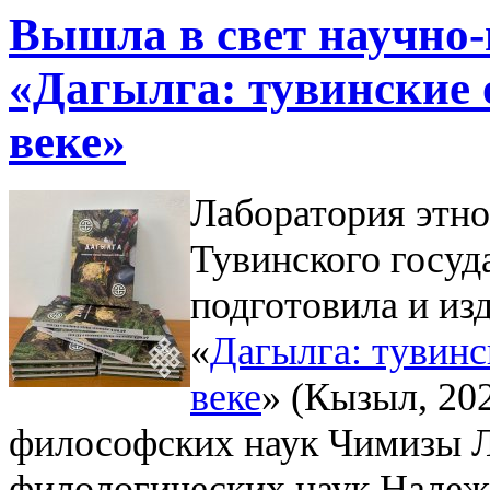
Вышла в свет научно
«Дагылга: тувинские
веке»
Лаборатория этно
Тувинского госуд
подготовила и из
«
Дагылга: тувин
веке
» (Кызыл, 20
философских наук Чимизы Л
филологических наук Надеж