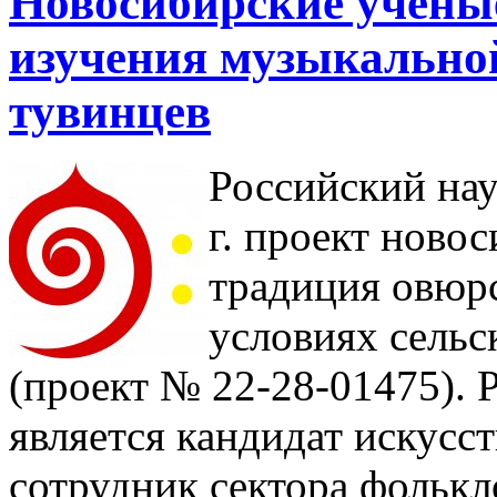
Новосибирские учены
изучения музыкально
тувинцев
Российский на
г. проект ново
традиция овюрс
условиях сельс
(проект № 22-28-01475). 
является кандидат искусс
сотрудник сектора фольк