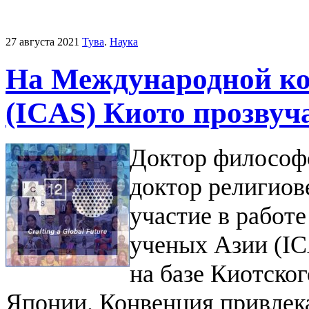
27 августа 2021
Тува
.
Наука
На Международной ко
(ICAS) Киото прозвуч
Доктор философ
доктор религиов
участие в работ
ученых Азии (IC
на базе Киотско
Японии. Конвенция привлека