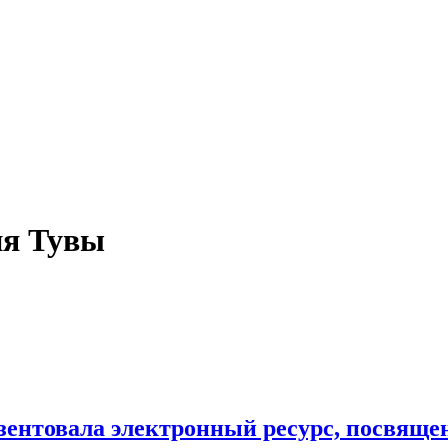
ия Тувы
зентовала электронный ресурс, посвящ