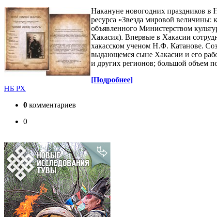
Накануне новогодних праздников в Н
ресурса «Звезда мировой величины: к
объявленного Министерством культу
Хакасия). Впервые в Хакасии сотруд
хакасском ученом Н.Ф. Катанове. Со
выдающемся сыне Хакасии и его рабо
и других регионов; большой объем п
[Подробнее]
НБ РХ
0
комментариев
0