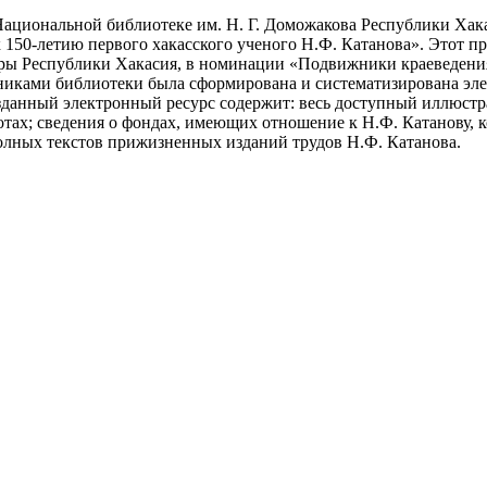
ациональной библиотеке им. Н. Г. Доможакова Республики Хака
 150-летию первого хакасского ученого Н.Ф. Катанова». Этот пр
ры Республики Хакасия, в номинации «Подвижники краеведения»
никами библиотеки была сформирована и систематизирована эле
зданный электронный ресурс содержит: весь доступный иллюстр
тах; сведения о фондах, имеющих отношение к Н.Ф. Катанову, ко
олных текстов прижизненных изданий трудов Н.Ф. Катанова.