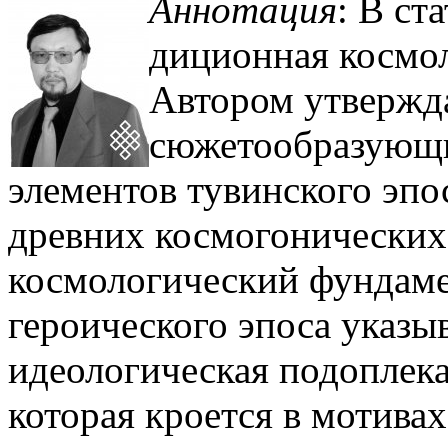
Аннотация
: В ст
диционная космол
Автором утвержда
сюжетообразующи
элементов тувинского эпос
древних космогонических
космологический фун­даме
героического эпоса указы
идеологическая подоплека
которая кроется в мотивах