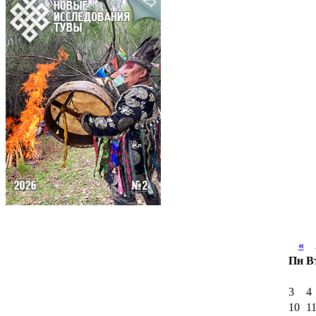
«
А
Пн
В
3
4
10
1