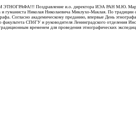
ЕМ ЭТНОГРАФА!!!
Поздравление и.о. директора ИЭА РАН М.Ю. Мар
 и гуманиста Николая Николаевича Миклухо-Маклая. По традиции с 
графа.
Согласно академическому преданию, впервые День этнографа
го факультета СПбГУ и руководителя Ленинградского отделения И
 традиционным временем для проведения этнографических экспедици