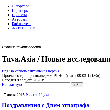
О портале
Партнеры
Проекты
Авторам
Библиотека
ЖУРНАЛ НИТ
Портал тувиноведения
Tuva.Asia / Новые исследован
English version/Английская версия
Проект создан при поддержке РГНФ (грант 09-03-12130в)
Сегодня 8 августа 2026 г.
На главную
|
17 июля 2015
Россия
.
Наука
Поздравления с Днем этнографа