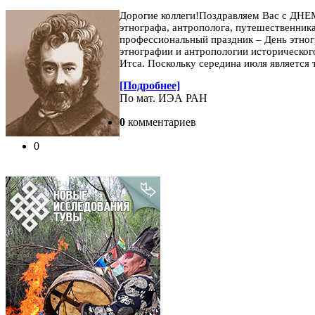
Дорогие коллеги!
Поздравляем Вас с ДН
этнографа, антрополога, путешественника
профессиональный праздник – День этно
этнографии и антропологии историческо
Итса. Поскольку середина июля является
[Подробнее]
По мат. ИЭА РАН
0
комментариев
0