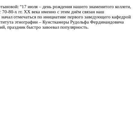
тыновой: "
17 июля – день рождения нашего знаменитого коллеги,
70-80-х гг. XX века именно с этим днём связан наш
 начал отмечаться по инициативе первого заведующего кафедрой
нститута этнографии – Кунсткамеры Рудольфа Фердинандовича
й, праздник быстро завоевал популярность.