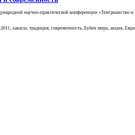
ду­народной научно-практи­ческой конференции «Тенгри­анство и
2011, хакасы, традиция, современность, Бубен мира, акция, Евра