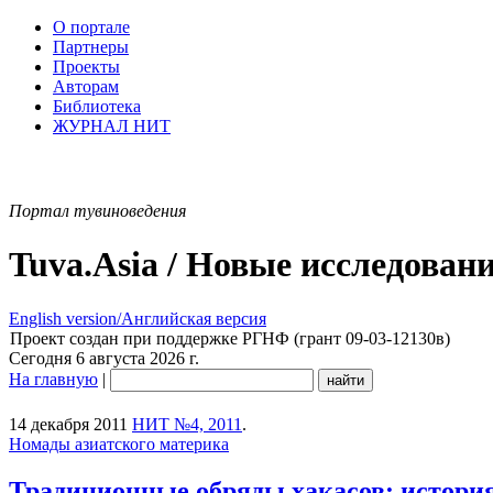
О портале
Партнеры
Проекты
Авторам
Библиотека
ЖУРНАЛ НИТ
Портал тувиноведения
Tuva.Asia / Новые исследован
English version/Английская версия
Проект создан при поддержке РГНФ (грант 09-03-12130в)
Сегодня 6 августа 2026 г.
На главную
|
14 декабря 2011
НИТ №4, 2011
.
Номады азиатского материка
Традиционные обряды хакасов: история