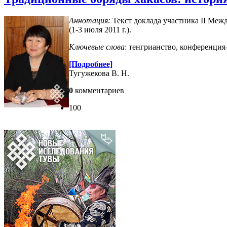
Аннотация:
Текст доклада участника II Меж
(1-3 июля 2011 г.).
Ключевые слова
: тенгрианство, конференция-
[Подробнее]
Тугужекова В. Н.
0
комментариев
100