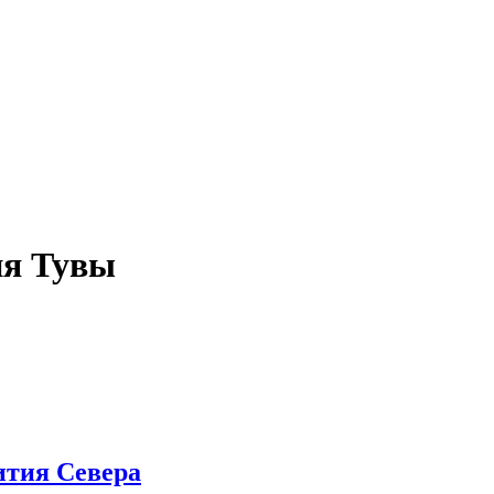
ия Тувы
ития Севера