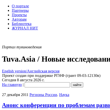
О портале
Партнеры
Проекты
Авторам
Библиотека
ЖУРНАЛ НИТ
Портал тувиноведения
Tuva.Asia / Новые исследован
English version/Английская версия
Проект создан при поддержке РГНФ (грант 09-03-12130в)
Сегодня 8 августа 2026 г.
На главную
|
27 декабря 2011
Регионы России
.
Наука
Анонс конференции по проблемам разв