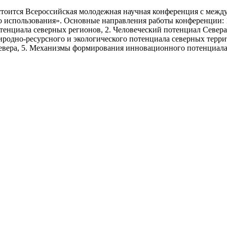
 состоится Всероссийская молодежная научная конференция с м
го использования». Основные направления работы конференции:
нциала северных регионов, 2. Человеческий потенциал Севера
иродно-ресурсного и экологического потенциала северных терри
евера, 5. Механизмы формирования инновационного потенциала