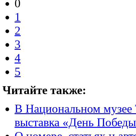
0
1
2
3
4
5
Читайте также:
В Национальном музее 
выставка «День Побед
О номере, статьях и авт